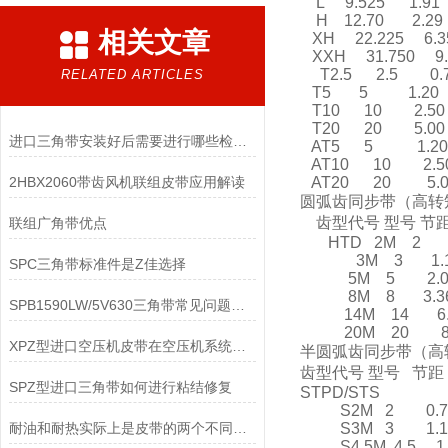
L 9.525 1.
H 12.70 2.2
相关文章
XH 22.225 6
XXH 31.750 9
T2.5 2.5 0
RELATED ARTICLES
T5 5 1.20
T10 10 2.5
T20 20 5.0
进口三角带安装好后需要进行哪些检查？
AT5 5 1.2
AT10 10 2.
2HBX2060带齿风机联组皮带应用解读
AT20 20 5.
圆弧齿同步带（高
齿型代号 型号 节距
联组广角带优点
HTD 2M 2 0
3M 3 1.
SPC三角带标准件是Z佳选择
5M 5 2.0
8M 8 3.3
SPB1590LW/5V630三角带常见问题解决方法
14M 14 6.
20M 20 8.
XPZ型进口空压机皮带在空压机系统中发挥着重要的作用
半圆弧齿同步带
齿型代号 型号 节距
SPZ型进口三角带如何进行粘结修复
STPD/STS
S2M 2 0.
耐油和耐热实际上是皮带的两个不同的要求，应该区分开来
S3M 3 1.
S4.5M 4.5 1