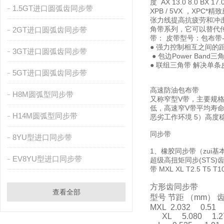
度 AX 13.0 8.0 BX 
1.5GT进口圆弧齿同步带
XPB / 5VX ，X
张力线提高抗疲劳和冲击能力
角带系列，它可以替代传统三角带；
2GT进口圆弧齿同步带
带： 皮带型号：包布带-3V
● 强力控制相互之间的
3GT进口圆弧齿同步带
● 包边Power Ban
● 联组三角带 解决
5GT进口圆弧齿同步带
高速防油包布带
H8M圆弧型同步带
又称窄型V带，主要规格有S
低，高速窄V带平均寿命
H14M圆弧型同步带
恶劣工作环境 5）高度
同步带
8YU型进口同步带
1、橡胶同步带（zui基本
EV8YU型进口同步带
超级高扭矩同步(STS)齿
带 MXL XL T2.
方形齿同步带
查看全部
型号 节距 （mm） 
MXL 2.032 0.
XL 5.080 1