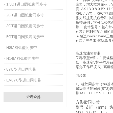
1.5GT进口圆弧齿同步带
应力，增大散热面积；*
度 AX 13.0 8.0 BX 
XPB / 5VX ，X
2GT进口圆弧齿同步带
张力线提高抗疲劳和冲击能力
角带系列，它可以替代传统三角带；
3GT进口圆弧齿同步带
带： 皮带型号：包布带-3V
● 强力控制相互之间的
● 包边Power Ban
5GT进口圆弧齿同步带
● 联组三角带 解决
H8M圆弧型同步带
高速防油包布带
又称窄型V带，主要规格有S
H14M圆弧型同步带
低，高速窄V带平均寿命
恶劣工作环境 5）高度
8YU型进口同步带
同步带
EV8YU型进口同步带
1、橡胶同步带（zui基本
超级高扭矩同步(STS)齿
带 MXL XL T2.
查看全部
方形齿同步带
型号 节距 （mm） 
MXL 2.032 0.