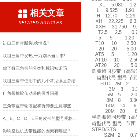
XL 5.080 1
L 9.525 1.
相关文章
H 12.70 2.2
XH 22.225 6
RELATED ARTICLES
XXH 31.750 9
T2.5 2.5 0
T5 5 1.20
进口三角带断裂,啥情况?
T10 10 2.5
T20 20 5.0
AT5 5 1.2
联组三角带发热,千万别不当回事!
AT10 10 2.
AT20 20 5.
你了解三角带的分类和标识知识吗
圆弧齿同步带（高
齿型代号 型号 节距
联组三角带使用中的几个常见误区总结
HTD 2M 2 0
3M 3 1.
广角带橡胶传动带的保养问题
5M 5 2.0
8M 8 3.3
14M 14 6.
三角带皮带轮装配和拆卸要注意哪些东西？
20M 20 8.
半圆弧齿同步带
A、B、C、D、E三角皮带的型号规格及分类
齿型代号 型号 节距
STPD/STS
影响空压机皮带性能的因素有哪些？
S2M 2 0.