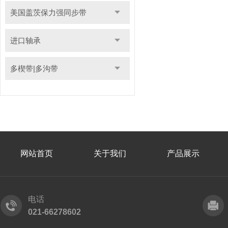
美国盖茨保力强同步带
进口轴承
多楔带|多沟带
网站首页
关于我们
产品展示
电话
021-66278602