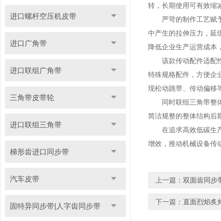
转，长期使用可有效缩
进口螺杆空压机皮带
严苛的制作工艺赋予联
中产生的拉伸压力，延
进口广角带
降低企业生产运营成本
该款传动配件适配性强
进口联组广角带
特殊规格配件，方便企
现松动跳带、传动偏移
三角带皮带轮
同时联组三角带整体柔
简洁规整的整体结构后
进口联组三角带
在追求高效低碳生产的
增效，推动机械设备传
梯形齿进口同步带
汽车皮带
上一篇：
双面齿同步
下一篇：
直面烈焰炙
固特异同步带|人字齿同步带