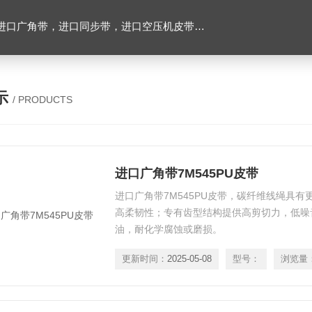
，进口空压机皮带，带齿三角带，特氟龙高温布，进口轴承油封及电子仪器
示
/ PRODUCTS
进口广角带7M545PU皮带
进口广角带7M545PU皮带，碳纤维线绳具
高柔韧性；专有齿型结构提供高剪切力，低噪
油，耐化学腐蚀或磨损。
更新时间：
2025-05-08
型号：
浏览量