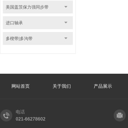
美国盖茨保力强同步带
进口轴承
多楔带|多沟带
网站首页
关于我们
产品展示
电话
021-66278602