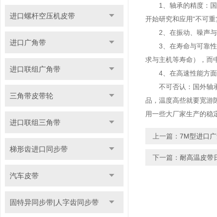
1、轴承的精度：国产
进口螺杆空压机皮带
开始研究和应用“不可
2、在振动、噪声与异
进口广角带
3、在寿命与可靠性方
求与主机等寿命），而中
进口联组广角带
4、在高速性能方面，国
不可否认：国外轴承和
三角带皮带轮
品，温度高些就要宽游隙
用一些大厂家生产的稳
进口联组三角带
上一篇：
7M型进口
梯形齿进口同步带
下一篇：
耐高温皮带
汽车皮带
固特异同步带|人字齿同步带