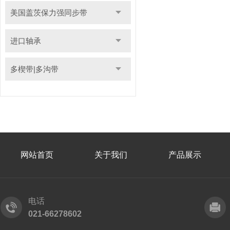
美国盖茨保力强同步带
进口轴承
多楔带|多沟带
网站首页
关于我们
产品展示
电话
021-66278602