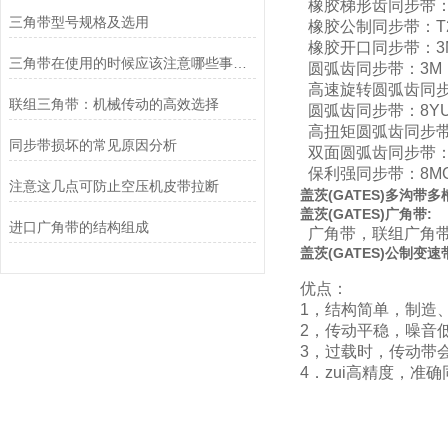
橡胶梯形齿同步带：M
三角带型号规格及选用
橡胶公制同步带：T2.
橡胶开口同步带：3M
三角带在使用的时候应该注意哪些事情？
圆弧齿同步带：3M，
高速旋转圆弧齿同步带
联组三角带：机械传动的高效选择
圆弧齿同步带：8YU
高扭矩圆弧齿同步带：
同步带损坏的常见原因分析
双面圆弧齿同步带：T
保利强同步带：8MG
注意这几点可防止空压机皮带拉断
盖茨
(
GATES
)
多沟带多
盖茨
(
GATES
)
广角带:
进口广角带的结构组成
广角带，联组广角带
盖茨
(
GATES
)
公制变速
优点：
1，结构简单，制造
2，传动平稳，噪音
3，过载时，传动带
4．zui高精度，