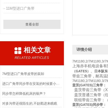
11M型进口广角带
查看全部
相关文章
详情介绍
RELATED ARTICLES
7M1180,2/7M1180,3
上海赤丰机电设备有
、
（GATES）
日本
阪东
7M型进口广角带皮带的装卸
带齿三角带，耐高温
7M1180,2/7M1180,3
进口广角带同步带在安装的时候要小心的几个方面
盖茨(GATES
)
三角带：
盖茨带齿三角带（XP
同步带怎样降低机床的噪声？
盖茨普通三角带（红
联组带齿三角带：（X
对多沟带还很陌生的,不妨戳进来瞧瞧
盖茨
(
GATES
)
同步带：