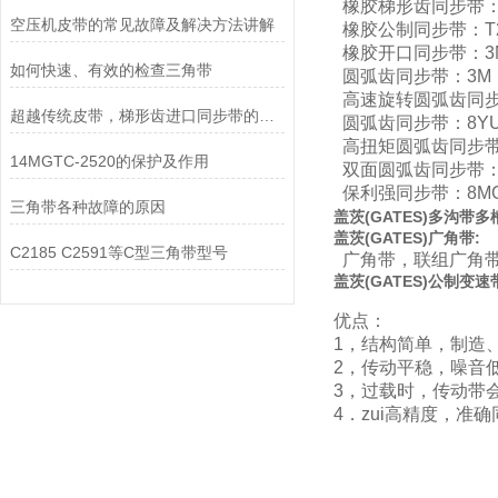
橡胶梯形齿同步带：M
空压机皮带的常见故障及解决方法讲解
橡胶公制同步带：T2.
橡胶开口同步带：3M
如何快速、有效的检查三角带
圆弧齿同步带：3M，
高速旋转圆弧齿同步带
超越传统皮带，梯形齿进口同步带的性能解析
圆弧齿同步带：8YU
高扭矩圆弧齿同步带：
14MGTC-2520的保护及作用
双面圆弧齿同步带：T
保利强同步带：8MG
三角带各种故障的原因
盖茨
(
GATES
)
多沟带多
盖茨
(
GATES
)
广角带:
C2185 C2591等C型三角带型号
广角带，联组广角带
盖茨
(
GATES
)
公制变速
优点：
1，结构简单，制造
2，传动平稳，噪音
3，过载时，传动带
4．zui高精度，