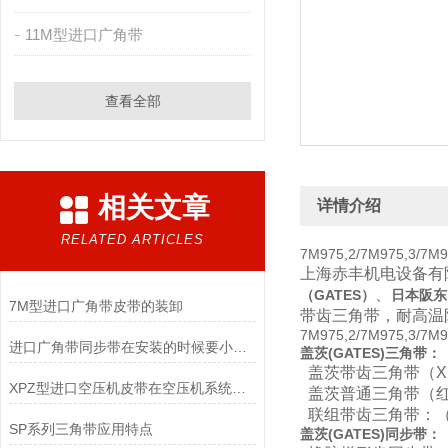
11M型进口广角带
查看全部
相关文章
详情介绍
RELATED ARTICLES
7M975,2/7M975,3/7
上海赤丰机电设备有
、
（GATES）
日本
阪东
7M型进口广角带皮带的装卸
带齿三角带，耐高温
7M975,2/7M975,3/7
进口广角带同步带在安装的时候要小心的几个方面
盖茨(GATES
)
三角带：
盖茨带齿三角带（XP
XPZ型进口空压机皮带在空压机系统中发挥着重要的作用
盖茨普通三角带（红
联组带齿三角带：（X
SP系列三角带应用特点
盖茨
(
GATES
)
同步带：