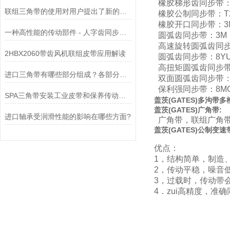
橡胶梯形齿同步带：M
联组三角带的使用对用户提出了新的要求
橡胶公制同步带：T2.
橡胶开口同步带：3M
一种高性能的传动部件 - 人字齿同步带使用全攻略
圆弧齿同步带：3M，
高速旋转圆弧齿同步带
2HBX2060带齿风机联组皮带应用解读
圆弧齿同步带：8YU
高扭矩圆弧齿同步带：
进口三角带有哪些部分组成？各部分又有什么作用？
双面圆弧齿同步带：T
保利强同步带：8MG
SPA三角带安装工业皮带和保养传动装置？
盖茨
(
GATES
)
多沟带多
盖茨
(
GATES
)
广角带:
进口轴承受润滑性能的影响在哪些方面?
广角带，联组广角带
盖茨
(
GATES
)
公制变速
优点：
1，结构简单，制造
2，传动平稳，噪音
3，过载时，传动带
4．zui高精度，