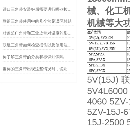
械、化工
进口三角带安装好后需要进行哪些检查？
机械等大
联组三角带使用中的几个常见误区总结
生产型号
对盖茨广角带和工业皮带对温度的影响有哪些？
3V(9J), 3VX,9N
9.
5V(15J),5VX,15N
15
联组三角带如何检查损伤以及使用注意事项
8V(25J),8VX,25N
25
SPZ,SPZX
10
你了解三角带的分类和标识知识吗
SPA,SPAX
13
SPB,SPBX
17
当你的三角带出现这些情况时，说明它已经基本失效了
SPC,SPCX
22
5V(15J) 
5V4L6000
4060 5ZV-
5ZV-15J-6
15J-2500 