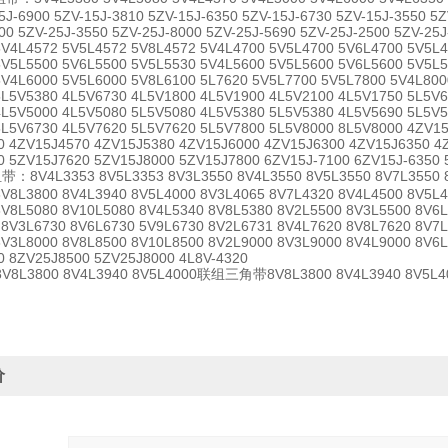
5J-6900 5ZV-15J-3810 5ZV-15J-6350 5ZV-15J-6730 5ZV-15J-3550 5Z
00 5ZV-25J-3550 5ZV-25J-8000 5ZV-25J-5690 5ZV-25J-2500 5ZV-25
5V4L4572 5V5L4572 5V8L4572 5V4L4700 5V5L4700 5V6L4700 5V5L4
5V5L5500 5V6L5500 5V5L5530 5V4L5600 5V5L5600 5V6L5600 5V5L5
5V4L6000 5V5L6000 5V8L6100 5L7620 5V5L7700 5V5L7800 5V4L800
5L5V5380 4L5V6730 4L5V1800 4L5V1900 4L5V2100 4L5V1750 5L5V6
4L5V5000 4L5V5080 5L5V5080 4L5V5380 5L5V5380 4L5V5690 5L5V5
5L5V6730 4L5V7620 5L5V7620 5L5V7800 5L5V8000 8L5V8000 4ZV1
0 4ZV15J4570 4ZV15J5380 4ZV15J6000 4ZV15J6300 4ZV15J6350 4
0 5ZV15J7620 5ZV15J8000 5ZV15J7800 6ZV15J-7100 6ZV15J-6350 
带：8V4L3353 8V5L3353 8V3L3550 8V4L3550 8V5L3550 8V7L3550 8
8V8L3800 8V4L3940 8V5L4000 8V3L4065 8V7L4320 8V4L4500 8V5L4
8V8L5080 8V10L5080 8V4L5340 8V8L5380 8V2L5500 8V3L5500 8V6L
 8V3L6730 8V6L6730 5V9L6730 8V2L6731 8V4L7620 8V8L7620 8V7
8V3L8000 8V8L8500 8V10L8500 8V2L9000 8V3L9000 8V4L9000 8V6
0 8ZV25J8500 5ZV25J8000 4L8V-4320
L3800 8V4L3940 8V5L4000联组三角带8V8L3800 8V4L3940 8V5L4
价