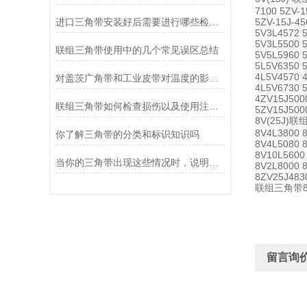
7100 5ZV-1
进口三角带安装好后需要进行哪些检查？
5ZV-15J-45
5V3L4572 
5V3L5500 
联组三角带使用中的几个常见误区总结
5V5L5960 
5L5V6350 
4L5V4570 
对盖茨广角带和工业皮带对温度的影响有哪些？
4L5V6730 
4ZV15J500
联组三角带如何检查损伤以及使用注意事项
5ZV15J500
8V(25J)联组
8V4L3800 
你了解三角带的分类和标识知识吗
8V4L5080 
8V10L5600
当你的三角带出现这些情况时，说明它已经基本失效了
8V2L8000 
8ZV25J483
联组三角带8V8
留言询