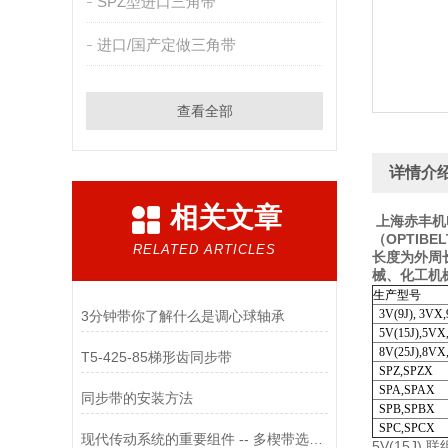
SPZ型进口三角带
进口/国产定做三角带
查看全部
详情介
相关文章
上海赤丰机
（OPTIB
RELATED ARTICLES
长度为外周
械、化工机
生产型号
3V(9J), 3VX
3分钟带你了解什么是调心球轴承
5V(15J),5VX
8V(25J),8VX
T5-425-85梯形齿同步带
SPZ,SPZX
SPA,SPAX
同步带的安装方法
SPB,SPBX
SPC,SPCX
现代传动系统的重要组件 -- 多楔带选型与维护
5V(15J) 联