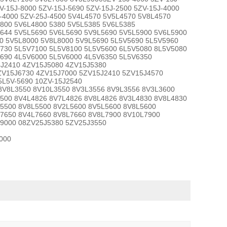
V-15J-8000 5ZV-15J-5690 5ZV-15J-2500 5ZV-15J-4000
J-4000 5ZV-25J-4500 5V4L4570 5V5L4570 5V8L4570
800 5V6L4800 5380 5V5L5385 5V6L5385
644 5V5L5690 5V6L5690 5V9L5690 5V5L5900 5V6L5900
0 5V5L8000 5V8L8000 5V9L5690 5L5V5690 5L5V5960
730 5L5V7100 5L5V8100 5L5V5600 6L5V5080 8L5V5080
690 4L5V6000 5L5V6000 4L5V6350 5L5V6350
5J2410 4ZV15J5080 4ZV15J5380
ZV15J6730 4ZV15J7000 5ZV15J2410 5ZV15J4570
5L5V-5690 10ZV-15J2540
V8L3550 8V10L3550 8V3L3556 8V9L3556 8V3L3600
500 8V4L4826 8V7L4826 8V8L4826 8V3L4830 8V8L4830
5500 8V8L5500 8V2L5600 8V5L5600 8V8L5600
L7650 8V4L7660 8V8L7660 8V8L7900 8V10L7900
L9000 08ZV25J5380 5ZV25J3550
000