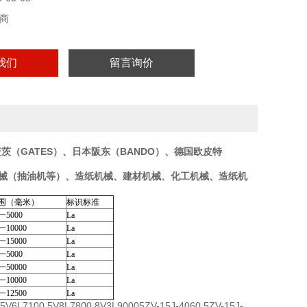
商
我们
留言询价
茨（GATES）、日本阪东（BANDO）、德国欧皮特
石油机械（抽油机等）、造纸机械、建材机械、化工机械、造纸机
围（毫米）
标识标准
一5000
La
一10000
La
一15000
La
一5000
La
一50000
La
一10000
La
一12500
La
V6L7100 5V8L7800 8V3L90005ZV-15J-4060 5ZV-15J-