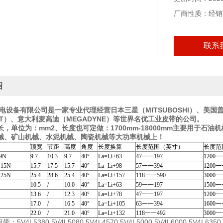
厂商性质：经销
联系
绍
电设备有限公司是一家专业代理经营日本三星（MITSUBOSHI）、美国盖
ELT）、意大利麦高迪（MEGADYNE）等世界名优工业皮带的公司。
长，单位为：mm2、长度也可定做：1700mm-18000mm主要用于
械、矿山机械、水泥机械、陶瓷机械等大功率机械上！
顶宽
节距
高度
角度
长度换算
长度范围（英寸）
长度范
,9N
9.7
10.3
9.7
40°
La=Li+63
47一一197
1200一
,15N
15.7
17.5
15.7
40°
La=Li+98
57一一394
1200一
,25N
25.4
28.6
25.4
40°
La=Li+157
118一一590
3000一
10.5
/
10.0
40°
La=Li+63
59一一197
1500一
13.6
/
12.3
40°
La=Li+78
47一一197
1200一
17.0
/
16.5
40°
La=Li+105
63一一394
1600一
22.0
/
21.0
40°
La=Li+132
118一一492
3000一
组带：5V4L5380 5V4L5080 5V4L4570 5V4L5000 5V4L6000 5V4L6350 5