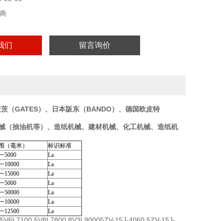
商
我们
留言询价
茨（GATES）、日本阪东（BANDO）、德国欧皮特
石油机械（抽油机等）、造纸机械、建材机械、化工机械、造纸机
围（毫米）
标识标准
一5000
La
一10000
La
一15000
La
一5000
La
一50000
La
一10000
La
一12500
La
V6L7100 5V8L7800 8V3L90005ZV-15J-4060 5ZV-15J-