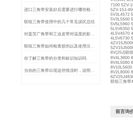
7100 5ZV-1
进口三角带安装好后需要进行哪些检查？
5ZV-15J-45
5V3L4572 
5V3L5500 
联组三角带使用中的几个常见误区总结
5V5L5960 
5L5V6350 
4L5V4570 
对盖茨广角带和工业皮带对温度的影响有哪些？
4L5V6730 
4ZV15J500
联组三角带如何检查损伤以及使用注意事项
5ZV15J500
8V(25J)联组
8V4L3800 
你了解三角带的分类和标识知识吗
8V4L5080 
8V10L5600
当你的三角带出现这些情况时，说明它已经基本失效了
8V2L8000 
8ZV25J483
联组三角带4ZV
留言询