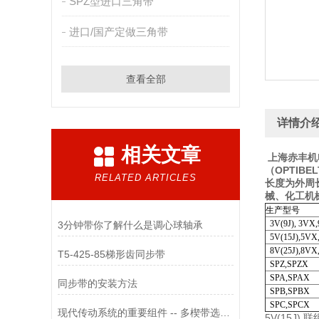
SPZ型进口三角带
进口/国产定做三角带
查看全部
详情介
相关文章
上海赤丰机
（OPTIB
RELATED ARTICLES
长度为外周
械、化工机
生产型号
3V(9J), 3VX
3分钟带你了解什么是调心球轴承
5V(15J),5VX
8V(25J),8VX
T5-425-85梯形齿同步带
SPZ,SPZX
SPA,SPAX
同步带的安装方法
SPB,SPBX
SPC,SPCX
现代传动系统的重要组件 -- 多楔带选型与维护
5V(15J) 联