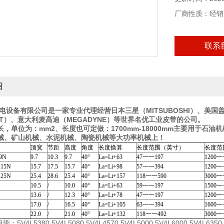
厂商性质：经销
联系
绍
电设备有限公司是一家专业代理经营日本三星（MITSUBOSHI）、美国盖
ELT）、意大利麦高迪（MEGADYNE）等世界名优工业皮带的公司。
长，单位为：mm2、长度也可定做：1700mm-18000mm主要用于
械、矿山机械、水泥机械、陶瓷机械等大功率机械上！
顶宽
节距
高度
角度
长度换算
长度范围（英寸）
长度范
,9N
9.7
10.3
9.7
40°
La=Li+63
47一一197
1200一
,15N
15.7
17.5
15.7
40°
La=Li+98
57一一394
1200一
,25N
25.4
28.6
25.4
40°
La=Li+157
118一一590
3000一
10.5
/
10.0
40°
La=Li+63
59一一197
1500一
13.6
/
12.3
40°
La=Li+78
47一一197
1200一
17.0
/
16.5
40°
La=Li+105
63一一394
1600一
22.0
/
21.0
40°
La=Li+132
118一一492
3000一
组带：5V4L5380 5V4L5080 5V4L4570 5V4L5000 5V4L6000 5V4L6350 5