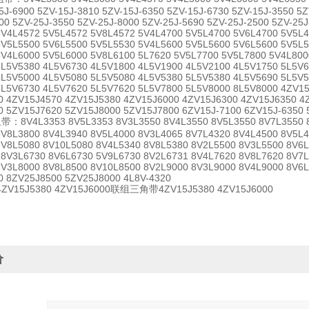
5J-6900 5ZV-15J-3810 5ZV-15J-6350 5ZV-15J-6730 5ZV-15J-3550 5Z
00 5ZV-25J-3550 5ZV-25J-8000 5ZV-25J-5690 5ZV-25J-2500 5ZV-25
5V4L4572 5V5L4572 5V8L4572 5V4L4700 5V5L4700 5V6L4700 5V5L4
5V5L5500 5V6L5500 5V5L5530 5V4L5600 5V5L5600 5V6L5600 5V5L5
5V4L6000 5V5L6000 5V8L6100 5L7620 5V5L7700 5V5L7800 5V4L800
5L5V5380 4L5V6730 4L5V1800 4L5V1900 4L5V2100 4L5V1750 5L5V6
4L5V5000 4L5V5080 5L5V5080 4L5V5380 5L5V5380 4L5V5690 5L5V5
5L5V6730 4L5V7620 5L5V7620 5L5V7800 5L5V8000 8L5V8000 4ZV1
0 4ZV15J4570 4ZV15J5380 4ZV15J6000 4ZV15J6300 4ZV15J6350 4
0 5ZV15J7620 5ZV15J8000 5ZV15J7800 6ZV15J-7100 6ZV15J-6350 
带：8V4L3353 8V5L3353 8V3L3550 8V4L3550 8V5L3550 8V7L3550 8
8V8L3800 8V4L3940 8V5L4000 8V3L4065 8V7L4320 8V4L4500 8V5L4
8V8L5080 8V10L5080 8V4L5340 8V8L5380 8V2L5500 8V3L5500 8V6L
 8V3L6730 8V6L6730 5V9L6730 8V2L6731 8V4L7620 8V8L7620 8V7
8V3L8000 8V8L8500 8V10L8500 8V2L9000 8V3L9000 8V4L9000 8V6
0 8ZV25J8500 5ZV25J8000 4L8V-4320
15J5380 4ZV15J6000联组三角带4ZV15J5380 4ZV15J6000
价