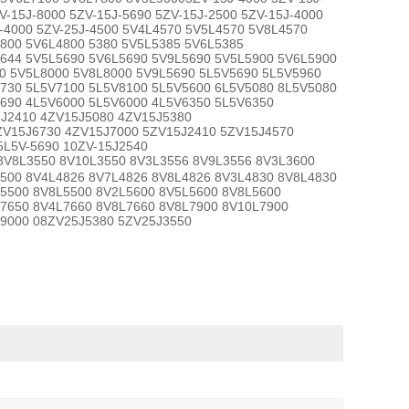
V-15J-8000 5ZV-15J-5690 5ZV-15J-2500 5ZV-15J-4000
J-4000 5ZV-25J-4500 5V4L4570 5V5L4570 5V8L4570
800 5V6L4800 5380 5V5L5385 5V6L5385
644 5V5L5690 5V6L5690 5V9L5690 5V5L5900 5V6L5900
0 5V5L8000 5V8L8000 5V9L5690 5L5V5690 5L5V5960
730 5L5V7100 5L5V8100 5L5V5600 6L5V5080 8L5V5080
690 4L5V6000 5L5V6000 4L5V6350 5L5V6350
5J2410 4ZV15J5080 4ZV15J5380
ZV15J6730 4ZV15J7000 5ZV15J2410 5ZV15J4570
5L5V-5690 10ZV-15J2540
V8L3550 8V10L3550 8V3L3556 8V9L3556 8V3L3600
500 8V4L4826 8V7L4826 8V8L4826 8V3L4830 8V8L4830
5500 8V8L5500 8V2L5600 8V5L5600 8V8L5600
L7650 8V4L7660 8V8L7660 8V8L7900 8V10L7900
L9000 08ZV25J5380 5ZV25J3550