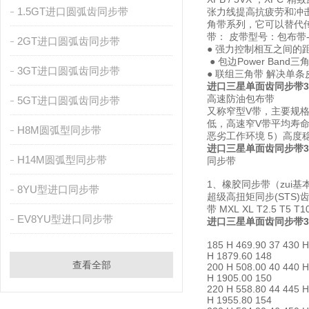
1.5GT进口圆弧齿同步带
张力线提高抗疲劳和冲击能力
角带系列，它可以替代传统三角带；
带： 皮带型号：包布带-3V
2GT进口圆弧齿同步带
● 强力控制相互之间的
● 包边Power Ban
3GT进口圆弧齿同步带
● 联组三角带 解决
进口三星单面齿同步带3
高速防油包布带
5GT进口圆弧齿同步带
又称窄型V带，主要规格有S
低，高速窄V带平均寿命
H8M圆弧型同步带
恶劣工作环境 5）高度
进口三星单面齿同步带3
H14M圆弧型同步带
同步带
1、橡胶同步带（zui基本
8YU型进口同步带
超级高扭矩同步(STS)齿
带 MXL XL T2.
EV8YU型进口同步带
进口三星单面齿同步带3
185 H 469.90 37 430 H
H 1879.60 148
查看全部
200 H 508.00 40 440 H
H 1905.00 150
220 H 558.80 44 445 H
H 1955.80 154