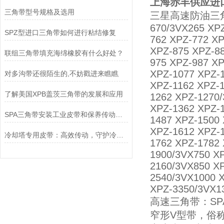
上海赤丰供应进口
三角带型号规格及选用
三星高速防油三角带SPZ
670/3VX265 XPZ
SPZ型进口三角带如何进行粘结修复
762 XPZ-772 X
XPZ-875 XPZ-8
联组三角带填充海绵橡胶有什么好处？
975 XPZ-987 XP
XPZ-1077 XPZ-
对多沟带还很陌生的,不妨戳进来瞧瞧
XPZ-1162 XPZ-
了解美国XPB盖茨三角带的发展和应用
1262 XPZ-1270/
XPZ-1362 XPZ-
SPA三角带安装工业皮带和保养传动装置？
1487 XPZ-1500
XPZ-1612 XPZ-
冷却塔专用皮带：高效传动，守护冷却系统的“生命线”
1762 XPZ-1782
1900/3VX750 X
2160/3VX850 X
2540/3VX1000 
XPZ-3350/3VX1
高速三角带：SP
窄形V型带，俗