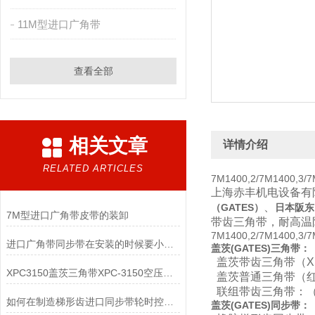
11M型进口广角带
查看全部
相关文章
详情介绍
RELATED ARTICLES
7M1400,2/7M1400,3
上海赤丰机电设备有
、
（GATES）
日本
阪东
7M型进口广角带皮带的装卸
带齿三角带，耐高温
7M1400,2/7M1400,3
进口广角带同步带在安装的时候要小心的几个方面
盖茨(GATES
)
三角带：
盖茨带齿三角带（XP
XPC3150盖茨三角带XPC-3150空压机皮带
盖茨普通三角带（红
联组带齿三角带：（X
如何在制造梯形齿进口同步带轮时控制好节距误差？
盖茨
(
GATES
)
同步带：