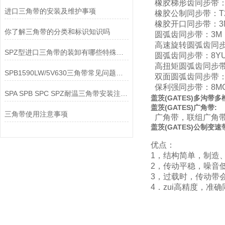
橡胶梯形齿同步带：M
进口三角带的安装及维护事项
橡胶公制同步带：T2.
橡胶开口同步带：3M
你了解三角带的分类和标识知识吗
圆弧齿同步带：3M，
高速旋转圆弧齿同步带
SPZ型进口三角带的装卸有哪些特殊要求
圆弧齿同步带：8YU
高扭矩圆弧齿同步带：
SPB1590LW/5V630三角带常见问题解决方法
双面圆弧齿同步带：T
保利强同步带：8MG
SPA SPB SPC SPZ耐温三角带安装注意事项
盖茨
(
GATES
)
多沟带多
盖茨
(
GATES
)
广角带:
三角带使用注意事项
广角带，联组广角带
盖茨
(
GATES
)
公制变速
优点：
1，结构简单，制造
2，传动平稳，噪音
3，过载时，传动带
4．zui高精度，