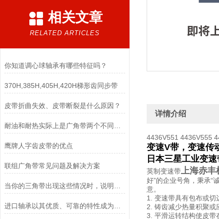
相关文章
RELATED ARTICLES
你知道调心球轴承有哪些特征吗？
370H,385H,405H,420H梯形齿同步带
皮带折曲失效、皮带断裂是什么原因？
详情介绍
耐油和耐热实际上是广角带两个不同的要求
4436V551 4436V555 4
鹰牌人字齿皮带的优点
变速V带，变速传
日本三星工业变速
联组广角带常见问题及解决方案
上海赤丰
英制变速带
好”的企业号角，秉承“
当你的三角带出现这些情况时，说明它已经基本失效了
意。
1. 变速带具有包布
进口轴承以其优质、可靠的特性成为工业制造中不可或缺的组件
2. 铸齿减少热量积聚
3. 平滑运转结构使皮