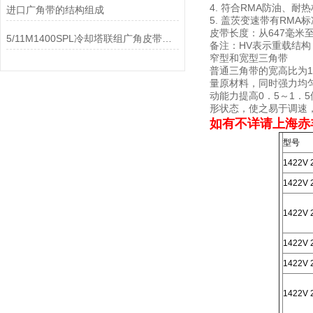
4. 符合RMA防油、耐
进口广角带的结构组成
5. 盖茨变速带有RMA
皮带长度：从647毫米至
5/11M1400SPL冷却塔联组广角皮带：工业水塔风机传动部件
备注：HV表示重载结构
窄型和宽型三角带
普通三角带的宽高比为1
量原材料，同时强力均匀
动能力提高0．5～1．
形状态，使之易于调速
如有不详请上海赤
型号
1422V 
1422V 
1422V 
1422V 
1422V 
1422V 