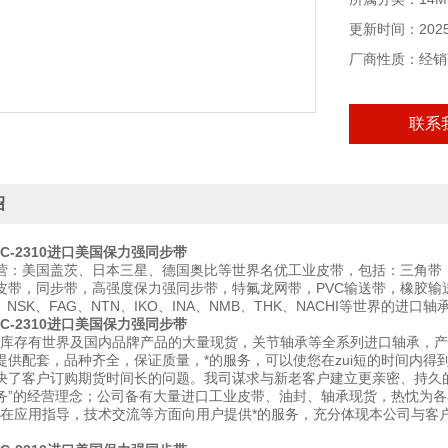
更新时间：2025-
厂商性质：经销
联系
绍
C-2310
进口美国保力强同步带
营：美国盖茨、日本三星、德国奥比等世界名优工业皮带，包括：三角带
皮带，同步带，高强度保力强同步带，特氟龙网带，PVC输送带，橡胶输送
、NSK、FAG、NTN、IKO、INA、NMB、THK、NACHI等世界的进口轴
C-2310
进口美国保力强同步带
存有世界及国内品牌产品的大量现货，关节轴承等全系列进口轴承，产
提供配套，品种齐全，保证质量，*的服务，可以使您在zui短的时间内
决了客户订购期货时间长的问题。我司谋求与新老客户建立更亲密、持久
务”的经营理念；公司备有大量进口工业皮带、油封、轴承现货，热忱为
应用指导，技术交流等方面向用户提供*的服务，充分体现本公司与客