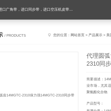
，进口空压机皮带，带齿三角带，特氟龙高温布，进口轴承油封及电子仪器
示
您的位置：
网站首页
>
产品展示
>
美
/ PRODUCTS
代理圆弧齿
2310同
简要描述：14
业市场，尤其适
聚氨酯化合物.
产品型号：
所属分类：14