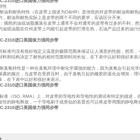
C-2310
进口美国保力强同步带
特性
和耐热特性（在皮带上描述为O&HR）是传统的对皮带的耐油和耐热的
的，耐油和耐热实际上是皮带的两个不同的要求，应该区分开来。
然的油或油脂溅落在皮带上通常不会对通常的皮带有过多的不利，然而
的油或油脂在任何皮带上均能引起皮带的打滑生热，石油产品过多的油污
。
C-2310
进口美国保力强同步带
何标准均没有很好地定义温度的极限范围来保证让人满意的性能，然而，一个
材料和结构决定了耐热的相对范围和时间长短，在下表中以好和很好来表
氧特性是一种在臭氧环境中耐化学腐蚀的能力，因为臭氧会引起化学的
暴露的频次，当皮带在受挤压时，由于臭氧引起的橡胶的退化会增加，理
多，在下表中以好和很好来表示。
C-2310
进口美国保力强同步带
（ISO, RMA）上，对皮带的导电性和导电性的测试有特定的描述，
发性的静电释放，一个导电刷子或类似的装置也可以将皮带周围的静电释
C-2310
进口美国保力强同步带
价