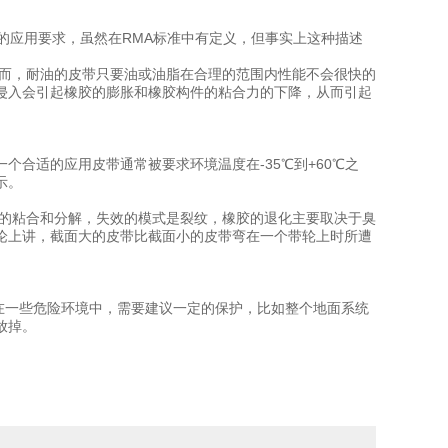
应用要求，虽然在RMA标准中有定义，但事实上这种描述
，耐油的皮带只要油或油脂在合理的范围内性能不会很快的
侵入会引起橡胶的膨胀和橡胶构件的粘合力的下降，从而引起
合适的应用皮带通常被要求环境温度在-35℃到+60℃之
示。
粘合和分解，失效的模式是裂纹，橡胶的退化主要取决于臭
论上讲，截面大的皮带比截面小的皮带弯在一个带轮上时所遭
在一些危险环境中，需要建议一定的保护，比如整个地面系统
放掉。