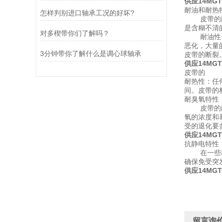
供应
14MGT
耐油和耐热
怎样判别进口轴承工况的好坏?
皮带的耐油
是含糊不清
对多楔带你们了解吗？
耐油性：偶
恶化，大量
3分钟带你了解什么是调心球轴承
皮带的断裂
供应
14MGT
皮带的
耐热性：任
间。皮带的
耐臭氧特性
皮带的耐臭
氧的浓度和
受的退化要
供应
14MGT
抗静电特性
在一些标准
确保免受突
供应
14MGT
留言询