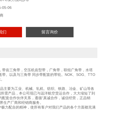
05-06
商
我们
留言询价
，带齿三角带，空压机齿型带，广角带，联组广角带，水塔
带。以及与三角带 同步带配套的带轮。NOK、SOG、TTO
承。
品主要为工业、机械、轧机、纺织、铁路、冶金、矿山等各
得到所需产品，本公司现已与远洋航空货运合作，大大缩短了到
的配套合作伙伴关系，遵循“真诚合作，诚信经营，正品销
各界生产厂商和经销商服务。
户极力配合的精神，使所有客户对我们产品的各个方面都充满