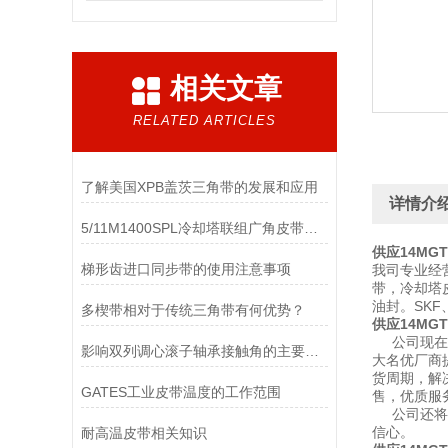
相关文章
RELATED ARTICLES
了解美国XPB盖茨三角带的发展和应用
详情介
5/11M1400SPL冷却塔联组广角皮带：工业水塔风机传动部件
供应
14MGT
梯形齿进口同步带的使用注意事项
我司专业经
带，冷却塔
油封。SKF
多楔带相对于传统三角带有何优势？
供应
14MGT
公司现在库
影响双列调心滚子轴承接触角的主要加工因素有哪些？
大名优厂商
货周期，解
GATES工业皮带温度的工作范围
售，优质服
公司还将在
信心。
耐高温皮带相关知识