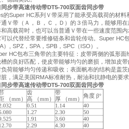
同步带高速传动带DT5-700双面齿同步带
tes的Super HC系列Ｖ带采用了能承受高载荷的
普通Ｖ带（Ａ，Ｂ，Ｃ，Ｄ）的３倍马力，能够用在
凑和高载荷时，也可以当普通Ｖ带在一些速度范围内
可以代替经常要维修链条和齿轮传动。Super HC
A）, SPZ，SPA，SPB，SPC（ISO）。
er HC包布三角带的主要特征：皮带两侧的弧形面
轮槽的良好匹配，使皮带能够均匀的磨损，增加皮带
时负荷能够均匀传递和吸收；表面帆布的结构是盖茨
耐脏，满足美国RMA标准耐热，耐油和抗静电的要
同步带高速传动带DT5-700双面齿同步带
节
齿
带
角度 β°
距 （mm）
高 （mm）
厚 （mm）
2.032
0.51
1.14
40
5.080
1.27
2.30
50
9.525
1.91
3.60
40
12.70
2.29
4.30
40