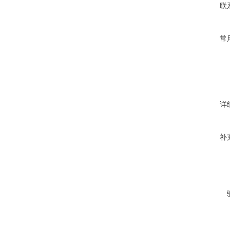
联
常
详
补