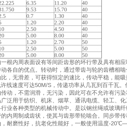
22.225
6.35
11.20
40
31.750
9.53
15.70
40
2.5
0.7
1.30
40
5
1.20
2.20
40
10
2.50
4.50
40
20
5.00
8.00
40
5
1.20
2.70
50
10
2.50
5.00
50
20
5.00
8.00
50
由一根内周表面设有等间距齿形的环行带及具有相应
传动各自的优点。转动时，通过带齿与轮的齿槽相啮
动比，无滑差，可获得恒定的速比，传动平稳，能吸
。允许线速度可达50M/S，传递功率从几瓦到百千瓦
轴传动，不需润滑，无污染，因此可在不允许有污染
品广泛用于纺织、机床、烟草、通讯电缆、轻工、化
各行业各种类型的机械传动中。是以钢丝绳或玻璃纤
带的内周制成齿状，使其与齿形带轮啮合。同步带传
，耐磨性好，抗老化性能好，一般使用温度-20℃―80℃，v