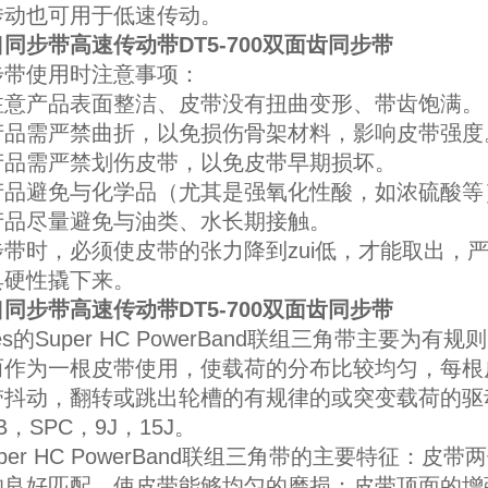
传动也可用于低速传动。
同步带高速传动带DT5-700双面齿同步带
步带使用时注意事项：
注意产品表面整洁、皮带没有扭曲变形、带齿饱满。
产品需严禁曲折，以免损伤骨架材料，影响皮带强度
产品需严禁划伤皮带，以免皮带早期损坏。
产品避免与化学品（尤其是强氧化性酸，如浓硫酸等
产品尽量避免与油类、水长期接触。
步带时，必须使皮带的张力降到zui低，才能取出，
具硬性撬下来。
同步带高速传动带DT5-700双面齿同步带
tes的Super HC PowerBand联组三角带主
而作为一根皮带使用，使载荷的分布比较均匀，每根
抖动，翻转或跳出轮槽的有规律的或突变载荷的驱动
B，SPC，9J，15J。
r HC PowerBand联组三角带的主要特征：
的良好匹配，使皮带能够均匀的磨损；皮带顶面的增