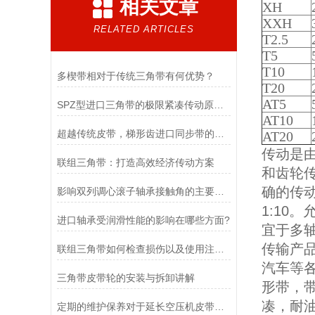
相关文章
XH
XXH
RELATED ARTICLES
T2.5
T5
T10
多楔带相对于传统三角带有何优势？
T20
AT5
SPZ型进口三角带的极限紧凑传动原理与高转速适配实践
AT10
超越传统皮带，梯形齿进口同步带的性能解析
AT20
传动是
联组三角带：打造高效经济传动方案
和齿轮
确的传
影响双列调心滚子轴承接触角的主要加工因素有哪些？
1:10
进口轴承受润滑性能的影响在哪些方面?
宜于多
传输产
联组三角带如何检查损伤以及使用注意事项
汽车等
三角带皮带轮的安装与拆卸讲解
形带，
凑，耐油
定期的维护保养对于延长空压机皮带的使用寿命非常重要