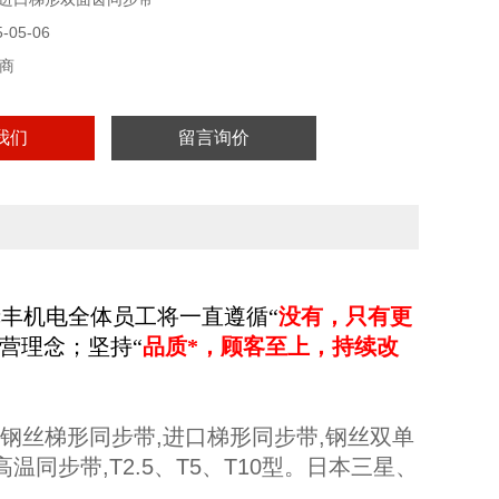
05-06
商
我们
留言询价
赤丰机电全体员工将一直
遵循
“
没有，只有更
经营理念；
坚持“
品质*，顾客至上，持续改
,钢丝梯形同步带,进口梯形同步带,钢丝双单
温同步带,T2.5、T5、T10型。日本三星、