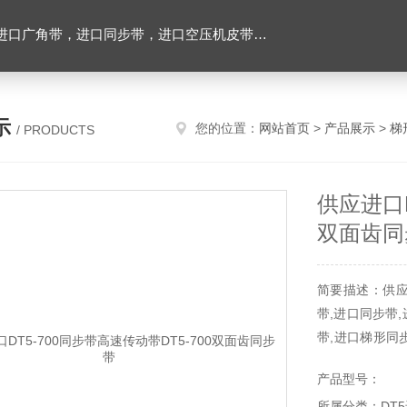
，进口空压机皮带，带齿三角带，特氟龙高温布，进口轴承油封及电子仪器
示
您的位置：
网站首页
>
产品展示
>
梯
/ PRODUCTS
供应进口D
双面齿同
简要描述：供应
带,进口同步带
带,进口梯形同
同步带,耐高温
产品型号：
界名优工业皮带
所属分类：DT