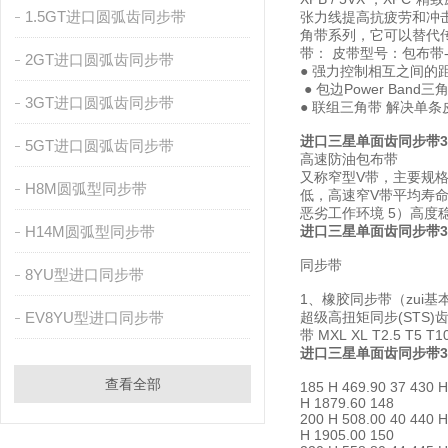
1.5GT进口圆弧齿同步带
张力线提高抗疲劳和冲击能力
角带系列，它可以替代传统三角带；
带： 皮带型号：包布带-3V
2GT进口圆弧齿同步带
● 强力控制相互之间的
● 包边Power Ban
3GT进口圆弧齿同步带
● 联组三角带 解决
进口三星单面齿同步带3
5GT进口圆弧齿同步带
高速防油包布带
又称窄型V带，主要规格有S
H8M圆弧型同步带
低，高速窄V带平均寿命
恶劣工作环境 5）高度
H14M圆弧型同步带
进口三星单面齿同步带3
同步带
8YU型进口同步带
1、橡胶同步带（zui基本
EV8YU型进口同步带
超级高扭矩同步(STS)齿
带 MXL XL T2.
进口三星单面齿同步带3
查看全部
185 H 469.90 37 430 H
H 1879.60 148
200 H 508.00 40 440 H
H 1905.00 150