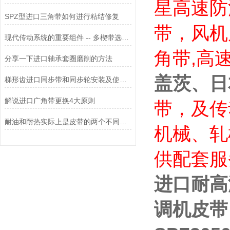
星高速防
SPZ型进口三角带如何进行粘结修复
带，风机
现代传动系统的重要组件 -- 多楔带选型与维护
角带,高
分享一下进口轴承套圈磨削的方法
盖茨、日
梯形齿进口同步带和同步轮安装及使用注意事项讲解
解说进口广角带更换4大原则
带，
及
传
耐油和耐热实际上是皮带的两个不同的要求，应该区分开来
机械、轧
供配套
服
进口耐高温
调机皮带