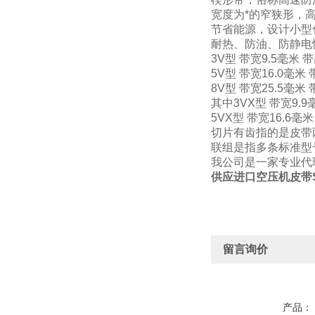
宽度为*的窄狭形，
节省能源，设计小型化
耐热、防油、防静电
3V型 带宽9.5毫米
5V型 带宽16.0毫米
8V型 带宽25.5毫米
其中3VX型 带宽9.9
5VX型 带宽16.6毫
切片有齿指的是皮带
联组是指多条标准型
我公司是一家专业代
供应进口空压机皮带S
留言询价
产品：