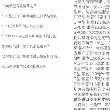
宽度为*的窄狭形，
三角带型号规格及选用
节省能源，设计小型化
耐热、防静电性能强
SPZ型进口三角带如何进行粘结修复
SPZ型 带宽9.7毫米
SPA型 带宽12.7毫
SPB三角带和同步带的比较
SPB型 带宽16.3毫
SPC型 带宽22.0毫
SPB2000LW三角带和同步带的比较
切片有齿指的是皮带
普通三角带：M型、
如何提高进口轴承的质量要求?
标准V型带，俗称普
应用广泛的动力传动
11M型进口广角带改进三角胶带传动能力的不足
M型 带宽10.0毫米 
A型 带宽12.5毫米
浅谈多楔带与普通V带的区别
B型 带宽16.5毫米
C型 带宽22.0毫米
D型 带宽31.5毫米 
E型 带宽31.5毫米 
切片有齿指的是皮带
联组是指多条标准型
供应进口空压机皮带S
高速防油三角带：3V
楔形带，俗称高速防