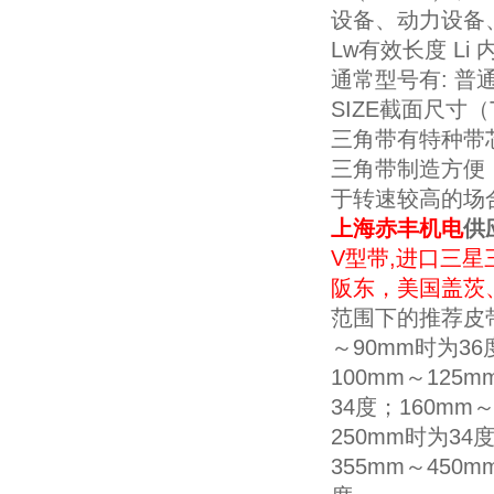
设备、动力设备
Lw有效长度 Li
通常型号有: 普
SIZE截面尺寸（Tra
三角带有特种带
三角带制造方便
于转速较高的场
上海赤丰机电
供
V型带,进口三星
阪东，美国盖茨
范围下的推荐皮带
～90mm时为36
100mm～125
34度；160mm
250mm时为34
355mm～450m