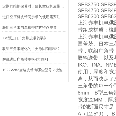
SPB3750 SPB38
定期的维护保养对于延长空压机皮带的使用寿命非常重要
SPB4750 SPB48
SPB6300 SPB63
进口空压机皮带同步带的使用需要注意什么？
上海赤丰机电
供
联组三角带与单根带结构特点差异
带组成材质：橡
上海赤丰机电
供
7M型进口广角带皮带的装卸
国盖茨、日本三
联组三角带老化的主要原因有哪些？
带，联组广角带
胶输送带。以及与
解说进口广角带更换4大原则
IKO、INA、N
1922V282变速皮带有哪些型号？变速带特点是什么?
使用，厚度和宽
离，从而决定了
三角带的每一个
8mm；B型三角
宽度22MM，厚
带的断面尺寸是：
A（12.5*9）、B