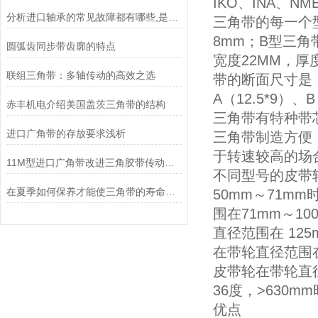
IKO、INA、N
分析进口轴承的常见故障都有哪些,是什么原因造成的?
三角带的每一个
8mm；B型三角
圆弧齿同步带齿廓的特点
宽度22MM，厚
联组三角带：多轴传动的高效之选
带的断面尺寸是：
A（12.5*9）、B
赤丰机电介绍美国盖茨三角带的结构
三角带有特种带
进口广角带的存放要求浅析
三角带制造方便
于转速较高的场
11M型进口广角带改进三角胶带传动能力的不足
不同型号的皮带
在夏季如何保养才能使三角带的寿命越长
50mm～71mm
围在71mm～10
直径范围在 125
在带轮直径范围在2
皮带轮在带轮直径范
36度，>630m
优点