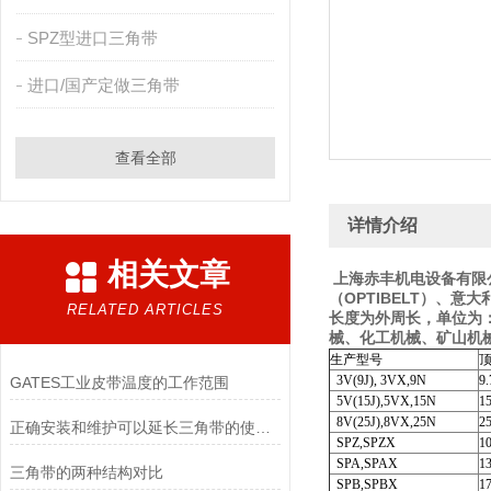
SPZ型进口三角带
进口/国产定做三角带
查看全部
详情介绍
相关文章
上海赤丰机电设备有限公
（OPTIBELT）、意
RELATED ARTICLES
长度为外周长，单位为：
械、化工机械、矿山机
生产型号
3V(9J), 3VX,9N
9.
GATES工业皮带温度的工作范围
5V(15J),5VX,15N
15
8V(25J),8VX,25N
25
正确安装和维护可以延长三角带的使用寿命
SPZ,SPZX
10
SPA,SPAX
13
三角带的两种结构对比
SPB,SPBX
17