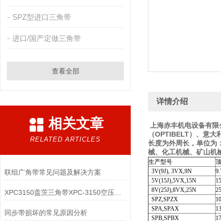
SPZ型进口三角带
进口/国产定做三角带
查看全部
详情介绍
相关文章
上海赤丰机电设备有限公
（OPTIBELT）、意
RELATED ARTICLES
长度为外周长，单位为：
械、化工机械、矿山机
生产型号
3V(9J), 3VX,9N
9.
联组广角带常见问题及解决方案
5V(15J),5VX,15N
15
8V(25J),8VX,25N
25
XPC3150盖茨三角带XPC-3150空压机皮带
SPZ,SPZX
10
SPA,SPAX
13
同步带损坏的常见原因分析
SPB,SPBX
17