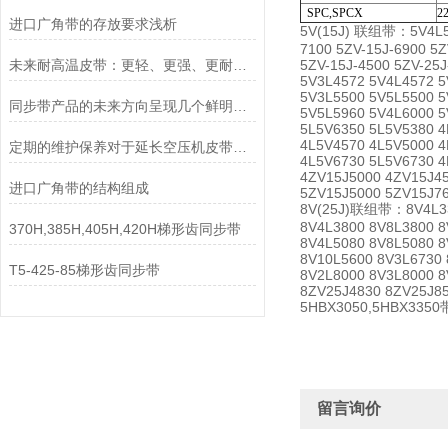
SPC,SPCX
22
进口广角带的存放要求浅析
5V(15J) 联组带：5V4L538
7100 5ZV-15J-6900 5Z
未来耐高温皮带：更轻、更强、更耐温？
5ZV-15J-4500 5ZV-25J
5V3L4572 5V4L4572 5
5V3L5500 5V5L5500 5
同步带产品的未来方向呈现几个鲜明的特色！
5V5L5960 5V4L6000 5
5L5V6350 5L5V5380 4
4L5V4570 4L5V5000 4
定期的维护保养对于延长空压机皮带的使用寿命非常重要
4L5V6730 5L5V6730 4
4ZV15J5000 4ZV15J45
进口广角带的结构组成
5ZV15J5000 5ZV15J76
8V(25J)联组带：8V4L335
8V4L3800 8V8L3800 8
370H,385H,405H,420H梯形齿同步带
8V4L5080 8V8L5080 8
8V10L5600 8V3L6730 
T5-425-85梯形齿同步带
8V2L8000 8V3L8000 8
8ZV25J4830 8ZV25J85
5HBX3050,5HBX3
留言询价