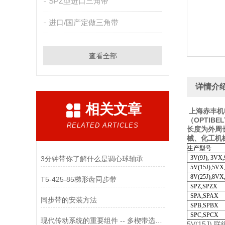
SPZ型进口三角带
进口/国产定做三角带
查看全部
详情介
相关文章
上海赤丰机
（OPTIB
RELATED ARTICLES
长度为外周
械、化工机
生产型号
3V(9J), 3VX
3分钟带你了解什么是调心球轴承
5V(15J),5VX
8V(25J),8VX
T5-425-85梯形齿同步带
SPZ,SPZX
SPA,SPAX
同步带的安装方法
SPB,SPBX
SPC,SPCX
现代传动系统的重要组件 -- 多楔带选型与维护
5V(15J) 联