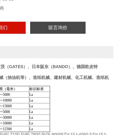
商
我们
留言询价
茨（GATES）、日本阪东（BANDO）、德国欧皮特
石油机械（抽油机等）、造纸机械、建材机械、化工机械、造纸机
围（毫米）
标识标准
一5000
La
一10000
La
一15000
La
一5000
La
一50000
La
一10000
La
一12500
La
V6L7100 5V8L7800 8V3L90005ZV-15J-4060 5ZV-15J-