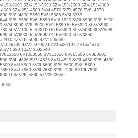
V-15J-8000 5ZV-15J-5690 5ZV-15J-2500 5ZV-15J-4000
J-4000 5ZV-25J-4500 5V4L4570 5V5L4570 5V8L4570
800 5V6L4800 5380 5V5L5385 5V6L5385
644 5V5L5690 5V6L5690 5V9L5690 5V5L5900 5V6L5900
0 5V5L8000 5V8L8000 5V9L5690 5L5V5690 5L5V5960
730 5L5V7100 5L5V8100 5L5V5600 6L5V5080 8L5V5080
690 4L5V6000 5L5V6000 4L5V6350 5L5V6350
5J2410 4ZV15J5080 4ZV15J5380
ZV15J6730 4ZV15J7000 5ZV15J2410 5ZV15J4570
5L5V-5690 10ZV-15J2540
V8L3550 8V10L3550 8V3L3556 8V9L3556 8V3L3600
500 8V4L4826 8V7L4826 8V8L4826 8V3L4830 8V8L4830
5500 8V8L5500 8V2L5600 8V5L5600 8V8L5600
L7650 8V4L7660 8V8L7660 8V8L7900 8V10L7900
L9000 08ZV25J5380 5ZV25J3550
L8000