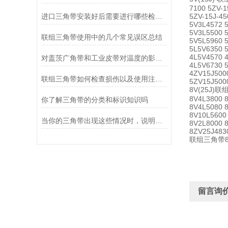
7100 5ZV-1
进口三角带安装好后需要进行哪些检查？
5ZV-15J-45
5V3L4572 
5V3L5500 
联组三角带使用中的几个常见误区总结
5V5L5960 
5L5V6350 
4L5V4570 
对盖茨广角带和工业皮带对温度的影响有哪些？
4L5V6730 
4ZV15J500
联组三角带如何检查损伤以及使用注意事项
5ZV15J500
8V(25J)联组
8V4L3800 
你了解三角带的分类和标识知识吗
8V4L5080 
8V10L5600
当你的三角带出现这些情况时，说明它已经基本失效了
8V2L8000 
8ZV25J483
联组三角带8V8
留言询