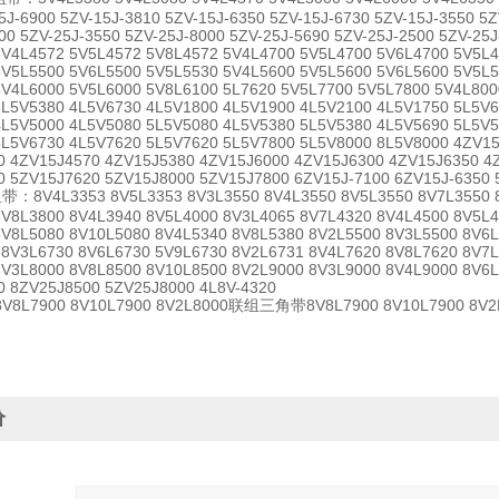
5J-6900 5ZV-15J-3810 5ZV-15J-6350 5ZV-15J-6730 5ZV-15J-3550 5Z
00 5ZV-25J-3550 5ZV-25J-8000 5ZV-25J-5690 5ZV-25J-2500 5ZV-25
5V4L4572 5V5L4572 5V8L4572 5V4L4700 5V5L4700 5V6L4700 5V5L4
5V5L5500 5V6L5500 5V5L5530 5V4L5600 5V5L5600 5V6L5600 5V5L5
5V4L6000 5V5L6000 5V8L6100 5L7620 5V5L7700 5V5L7800 5V4L800
5L5V5380 4L5V6730 4L5V1800 4L5V1900 4L5V2100 4L5V1750 5L5V6
4L5V5000 4L5V5080 5L5V5080 4L5V5380 5L5V5380 4L5V5690 5L5V5
5L5V6730 4L5V7620 5L5V7620 5L5V7800 5L5V8000 8L5V8000 4ZV1
0 4ZV15J4570 4ZV15J5380 4ZV15J6000 4ZV15J6300 4ZV15J6350 4
0 5ZV15J7620 5ZV15J8000 5ZV15J7800 6ZV15J-7100 6ZV15J-6350 
带：8V4L3353 8V5L3353 8V3L3550 8V4L3550 8V5L3550 8V7L3550 8
8V8L3800 8V4L3940 8V5L4000 8V3L4065 8V7L4320 8V4L4500 8V5L4
8V8L5080 8V10L5080 8V4L5340 8V8L5380 8V2L5500 8V3L5500 8V6L
 8V3L6730 8V6L6730 5V9L6730 8V2L6731 8V4L7620 8V8L7620 8V7
8V3L8000 8V8L8500 8V10L8500 8V2L9000 8V3L9000 8V4L9000 8V6
0 8ZV25J8500 5ZV25J8000 4L8V-4320
L7900 8V10L7900 8V2L8000联组三角带8V8L7900 8V10L7900 8V2
价