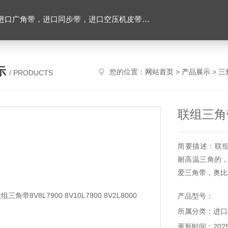
，进口空压机皮带，带齿三角带，特氟龙高温布，进口轴承油封及电子仪器
示
您的位置：
网站首页
>
产品展示
>
三
/ PRODUCTS
联组三角带8
简要描述：联组三角
耐高温三角的
爱三角带，奥比
产品型号：
所属分类：进口
更新时间：2025-