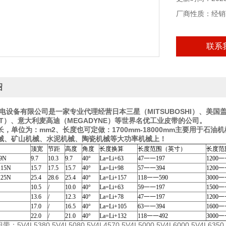
厂商性质：经销
联系
绍
电设备有限公司是一家专业代理经营日本三星（MITSUBOSHI）、美国盖
ELT）、意大利麦高迪（MEGADYNE）等世界名优工业皮带的公司。
长，单位为：mm2、长度也可定做：1700mm-18000mm主要用于
械、矿山机械、水泥机械、陶瓷机械等大功率机械上！
顶宽
节距
高度
角度
长度换算
长度范围（英寸）
长度范
,9N
9.7
10.3
9.7
40°
La=Li+63
47一一197
1200一
,15N
15.7
17.5
15.7
40°
La=Li+98
57一一394
1200一
,25N
25.4
28.6
25.4
40°
La=Li+157
118一一590
3000一
10.5
/
10.0
40°
La=Li+63
59一一197
1500一
13.6
/
12.3
40°
La=Li+78
47一一197
1200一
17.0
/
16.5
40°
La=Li+105
63一一394
1600一
22.0
/
21.0
40°
La=Li+132
118一一492
3000一
组带：5V4L5380 5V4L5080 5V4L4570 5V4L5000 5V4L6000 5V4L6350 5