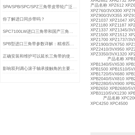
XPA2682 XPA2732 XPA
产品名称 XPZ612 XPZ621
SPA/SPB/SPC/SPZ三角带皮带轮广泛应用于机械传动领域
XPZ760/3VX300 XPZ7
XPZ900/3VX355 XPZ9
你了解进口同步带吗？
XPZ1037 XPZ1047 XP
XPZ1180 XPZ1187 XP
XPZ1337 XPZ1345/3V
SPC7100LW进口三角带和国产三角带区别
XPZ1500 XPZ1512 XP
XPZ1700 XPZ1737/3V
SPB型进口三角带参数详解：精准匹配工业传动需求
XPZ1900/3VX750 XPZ
XPZ2410/3VX950 XPZ
XPZ3350/3VX1320 XP
正确安装和维护可以延长三角带的使用寿命
产品名称 XPB1130/5VX4
XPB1340/5VX530 XPB
影响双列调心滚子轴承接触角的主要加工因素有哪些？
XPB1500 XPB1510/5V
XPB1720/5VX680 XPB
XPB2040/5VX810 XPB
XPB2280/5VX900 XPB
XPB2650 XPB2680/5V
XPB3110/5VX1230 XP
产品名称 XPC2000 XPC2
XPC4250 XPC4500