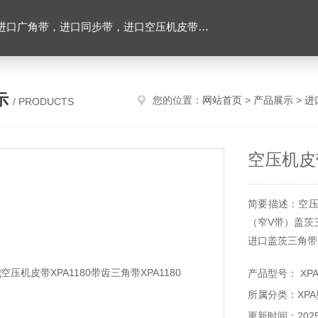
，进口空压机皮带，带齿三角带，特氟龙高温布，进口轴承油封及电子仪器
示
您的位置：
网站首页
>
产品展示
>
进
/ PRODUCTS
空压机皮带
简要描述：空压机
（窄V带）盖茨
进口盖茨三角带
全。
产品型号： XPA
所属分类：XP
更新时间：2025-