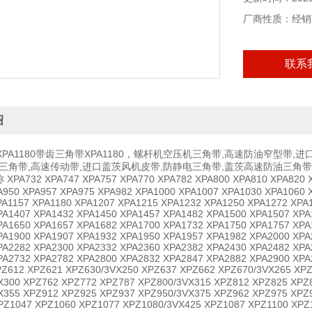
厂商性质：经销
联系
绍
PA1180带齿三角带XPA1180，螺杆机空压机三角带,高速防油窄型带,
茨三角带,高速传动带,进口盖茨风机皮带,防静电三角带,盖茨高速防油三
PA732 XPA747 XPA757 XPA770 XPA782 XPA800 XPA810 XPA820 X
A950 XPA957 XPA975 XPA982 XPA1000 XPA1007 XPA1030 XPA1060 
PA1157 XPA1180 XPA1207 XPA1215 XPA1232 XPA1250 XPA1272 XPA
PA1407 XPA1432 XPA1450 XPA1457 XPA1482 XPA1500 XPA1507 XPA
PA1650 XPA1657 XPA1682 XPA1700 XPA1732 XPA1750 XPA1757 XPA
PA1900 XPA1907 XPA1932 XPA1950 XPA1957 XPA1982 XPA2000 XPA
PA2282 XPA2300 XPA2332 XPA2360 XPA2382 XPA2430 XPA2482 XPA
PA2732 XPA2782 XPA2800 XPA2832 XPA2847 XPA2882 XPA2900 XPA
12 XPZ621 XPZ630/3VX250 XPZ637 XPZ662 XPZ670/3VX265 XPZ6
X300 XPZ762 XPZ772 XPZ787 XPZ800/3VX315 XPZ812 XPZ825 XPZ
X355 XPZ912 XPZ925 XPZ937 XPZ950/3VX375 XPZ962 XPZ975 XPZ
PZ1047 XPZ1060 XPZ1077 XPZ1080/3VX425 XPZ1087 XPZ1100 XPZ