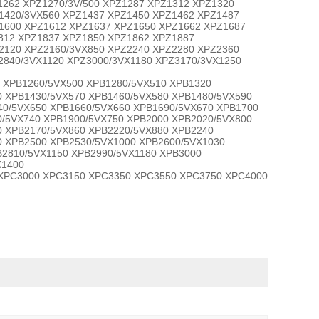
1262 XPZ1270/3V/500 XPZ1287 XPZ1312 XPZ1320
1420/3VX560 XPZ1437 XPZ1450 XPZ1462 XPZ1487
1600 XPZ1612 XPZ1637 XPZ1650 XPZ1662 XPZ1687
812 XPZ1837 XPZ1850 XPZ1862 XPZ1887
2120 XPZ2160/3VX850 XPZ2240 XPZ2280 XPZ2360
2840/3VX1120 XPZ3000/3VX1180 XPZ3170/3VX1250
B1260/5VX500 XPB1280/5VX510 XPB1320
0 XPB1430/5VX570 XPB1460/5VX580 XPB1480/5VX590
40/5VX650 XPB1660/5VX660 XPB1690/5VX670 XPB1700
0/5VX740 XPB1900/5VX750 XPB2000 XPB2020/5VX800
0 XPB2170/5VX860 XPB2220/5VX880 XPB2240
0 XPB2500 XPB2530/5VX1000 XPB2600/5VX1030
B2810/5VX1150 XPB2990/5VX1180 XPB3000
X1400
3000 XPC3150 XPC3350 XPC3550 XPC3750 XPC4000