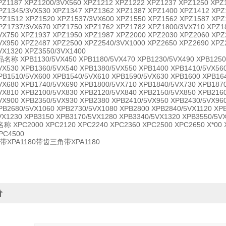
PZ1187 XPZ1200/3VX560 XPZ1212 XPZ1222 XPZ1237 XPZ1250 XPZ
PZ1345/3VX530 XPZ1347 XPZ1362 XPZ1387 XPZ1400 XPZ1412 XPZ
PZ1512 XPZ1520 XPZ1537/3VX600 XPZ1550 XPZ1562 XPZ1587 XPZ
PZ1737/3VX670 XPZ1750 XPZ1762 XPZ1782 XPZ1800/3VX710 XPZ1
VX750 XPZ1937 XPZ1950 XPZ1987 XPZ2000 XPZ2030 XPZ2060 XPZ
VX950 XPZ2487 XPZ2500 XPZ2540/3VX1000 XPZ2650 XPZ2690 XPZ
VX1320 XPZ3550/3VX1400
1130/5VX450 XPB1180/5VX470 XPB1230/5VX490 XPB1250 XP
VX530 XPB1360/5VX540 XPB1380/5VX550 XPB1400 XPB1410/5VX56
PB1510/5VX600 XPB1540/5VX610 XPB1590/5VX630 XPB1600 XPB16
VX680 XPB1740/5VX690 XPB1800/5VX710 XPB1840/5VX730 XPB187
VX810 XPB2100/5VX830 XPB2120/5VX840 XPB2150/5VX850 XPB216
VX900 XPB2350/5VX930 XPB2380 XPB2410/5VX950 XPB2430/5VX96
PB2680/5VX1060 XPB2730/5VX1080 XPB2800 XPB2840/5VX1120 XP
VX1230 XPB3150 XPB3170/5VX1280 XPB3340/5VX1320 XPB3550/5V
2000 XPC2120 XPC2240 XPC2360 XPC2500 XPC2650 X*00 XPC
PC4500
XPA1180带齿三角带XPA1180
价