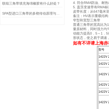
4. 符合RMA防油、耐
联组三角带填充海绵橡胶有什么好处？
5. 盖茨变速带有RMA
皮带长度：从647毫米至
SPA型进口三角带的多楔传动原理与紧凑空间驱动实践
备注：HV表示重载结构
窄型和宽型三角带
普通三角带的宽高比为1
量原材料，同时强力均匀
动能力提高0．5～1．
形状态，使之易于调速
如有不详请上海赤
型号
1422V 
1422V 
1422V 
1422V 
1422V 
1422V 