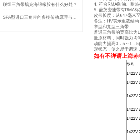
4. 符合RMA防油、耐
联组三角带填充海绵橡胶有什么好处？
5. 盖茨变速带有RMA
皮带长度：从647毫米至
SPA型进口三角带的多楔传动原理与紧凑空间驱动实践
备注：HV表示重载结构
窄型和宽型三角带
普通三角带的宽高比为1
量原材料，同时强力均匀
动能力提高0．5～1．
形状态，使之易于调速
如有不详请上海赤
型号
1422V 
1422V 
1422V 
1422V 
1422V 
1422V 