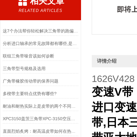
相关文章
RELATED ARTICLES
这7个办法帮你轻松解决三角带的跑偏问题
分析进口轴承的常见故障都有哪些,是什么原因造成的?
联组三角带噪音该如何诊断
详情介绍
三角带型号规格及选用
1626V428
广角带橡胶传动带的保养问题
变速V带
多楔带主要特点优势有哪些?
进口变速
耐油和耐热实际上是皮带的两个不同的要求，应该区分开来
XPC3150盖茨三角带XPC-3150空压机皮带
带,日本
直面烈焰炙烤：耐高温皮带如何在热场中守住工业传输的生命线？