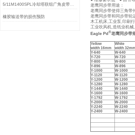
5/11M1400SPL冷却塔联组广角皮带：工业水塔风机传动部件
老鹰同步带用途：
老鹰同步带使得三角带
老鹰同步带和同步带轮适
橡胶输送带的损伤预防
木工机床,工业泵,印刷行
工业吹风机,造纸业机械,
®
Eagle Pd
老鹰同步带
Y
ellow
W
hite
width 16mm
width 32m
Y-640
W-640
Y-720
W-720
Y-800
W-800
Y-896
W-896
Y-1000
W-1000
Y-1120
W-1120
Y-1200
W-1200
Y-1280
W-1280
Y-1440
W-1440
Y-1600
W-1600
Y-1792
W-1792
Y-2000
W-2000
Y-2240
W-2240
Y-2400
W-2400