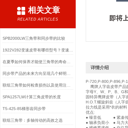
相关文章
RELATED ARTICLES
SPB2000LW三角带和同步带的比较
1922V282变速皮带有哪些型号？变速带特点是什么?
在夏季如何保养才能使三角带的寿命越长
详情介绍
同步带产品的未来方向呈现几个鲜明的特色！
P-720,P-800,P-89
联组三角带如何检查损伤以及使用注意事项
鹰牌人字齿皮带产品的
字母Y、W、P、B、
SPA1257LW计算三角皮带的长度
固特异鹰牌皮带（人字齿）
H.O.T.螺旋斜齿（人
拉力线是采用*衣的材
T5-425-85梯形齿同步带
优点:
● 噪音低 ● 紧
联组三角带：多轴传动的高效之选
● 轴承负荷小 ● 
● 维修要求低 ● 自