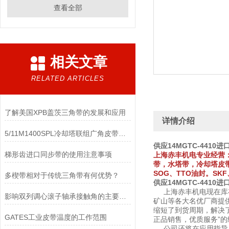
查看全部
相关文章
RELATED ARTICLES
了解美国XPB盖茨三角带的发展和应用
详情介绍
5/11M1400SPL冷却塔联组广角皮带：工业水塔风机传动部件
供应
14MGTC-4410
进
梯形齿进口同步带的使用注意事项
上海赤丰机电专业经营
带，水塔带，冷却塔皮
SOG、TTO油封。SKF
多楔带相对于传统三角带有何优势？
供应
14MGTC-4410
进
上海赤丰机电现在库存
影响双列调心滚子轴承接触角的主要加工因素有哪些？
矿山等各大名优厂商提
缩短了到货周期，解决
GATES工业皮带温度的工作范围
正品销售，优质服务”
公司还将在应用指导，