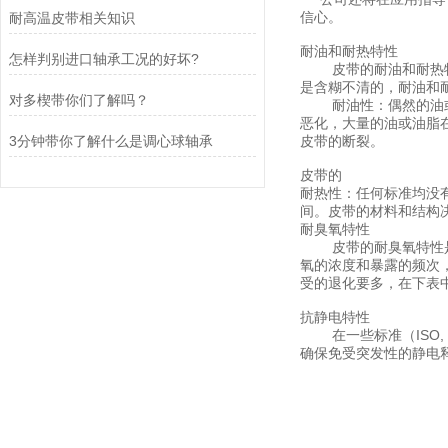
信心。
耐高温皮带相关知识
耐油和耐热特性
怎样判别进口轴承工况的好坏?
皮带的耐油和耐热特性
是含糊不清的，耐油和
对多楔带你们了解吗？
耐油性：偶然的油或油
恶化，大量的油或油脂
3分钟带你了解什么是调心球轴承
皮带的断裂。
皮带的
耐热性：任何标准均没有
间。皮带的材料和结构
耐臭氧特性
皮带的耐臭氧特性是一
氧的浓度和暴露的频次
受的退化要多，在下表
抗静电特性
在一些标准（ISO,
确保免受突发性的静电