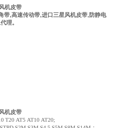
星风机皮带
角带,高速传动带,进口三星风机皮带,防静电
总代理。
星风机皮带
20 AT5 AT10 AT20;
D S2M S3M S4.5 S5M S8M S14M；