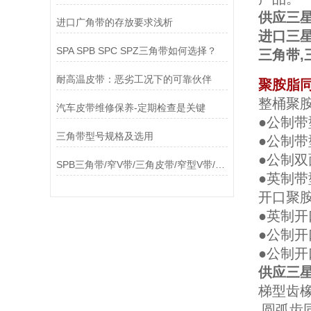
供应三星
进口广角带的存放要求浅析
进口三星
SPA SPB SPC SPZ三角带如何选择？
三角带
耐高温皮带：恶劣工况下的可靠伙伴
聚胺脂
整桶聚
汽车皮带维修保养-定期检查是关键
●公制带型
三角带型号规格及选用
●公制带型
●公制双面
SPB三角带/窄V带/三角皮带/窄型V带/窄型三角带
●英制带
开口聚
●英制开
●公制开
●公制开口
供应三星
梯型齿橡胶同
圆弧齿同步带