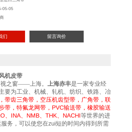
05-05
商
我们
留言询价
星风机皮带
展视
之
窗——上海
。
上海赤丰
是一家专业
经
主要为工业、机械、轧机、纺织、铁路、冶
，带齿三角带，空压机齿型带，广角带，联
步带，特氟龙网带，PVC输送带，橡胶输送
KO、INA、NMB、THK、NACHI
等世界的进
运
服务，可以使您在zui短的时间内得到所需