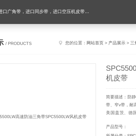
，进口空压机皮带，带齿三角带，特氟龙高温布，进口轴承油封及电子仪器
示
您的位置：
网站首页
>
产品展示
>
三
/ PRODUCTS
SPC55
机皮带
简要描述：防静
带、窄v带，耐
美国盖茨、德
带，同步带，广
产品型号：
所属分类：SP