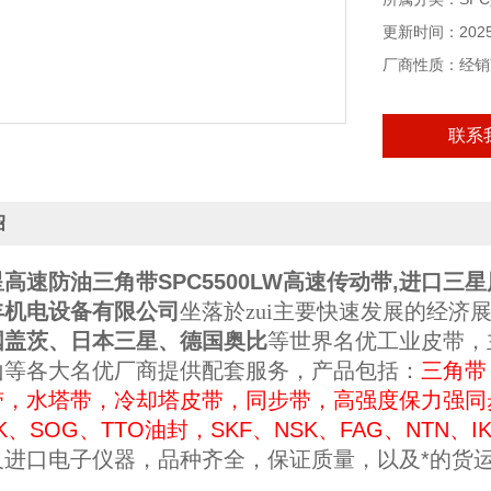
更新时间：2025-
厂商性质：经销
联系
绍
高速防油三角带SPC5500LW高速传动带,进口三
丰机电设备有限公司
坐落於zui主要快速发展的经济
国盖茨、日本三星、德国奥比
等世界名优工业皮带，
山等各大名优厂商提供配套
服务，
产品包括：
三角带
带，水塔带，冷却塔皮带，同步带，高强度保力强同
K、SOG、TTO油封
，
SKF、NSK、FAG、NTN、I
及进口电子仪器，
品种齐全，保证质量，
以及
*的
货