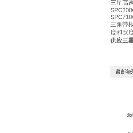
三星高速防
SPC300
SPC710
三角带
度和宽
供应三星
留言询
您