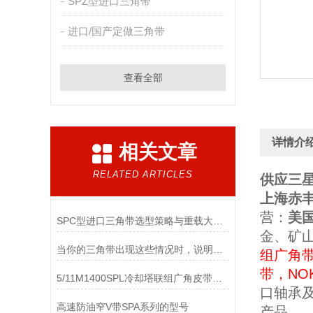
SPZ型进口三角带
进口/国产定做三角带
查看全部
详情介
相关文章
RELATED ARTICLES
供应三星
上海赤
营
：
美
SPC型进口三角带选型策略与重载大功率传动匹配要点
金、矿
当你的三角带出现这些情况时，说明它已经基本失效了
组广角
带
，
NO
5/11M1400SPL冷却塔联组广角皮带：工业水塔风机传动部件
口轴承
高速防油窄V带SPA系列的型号
产品
。