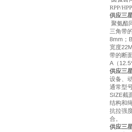
RPP/HP
供应三星
聚氨酯同步带
三角带
8mm；
宽度22
带的断面
A（12.
供应三星
设备、动
通常型号
SIZE截
结构和
抗拉强
合。
供应三星