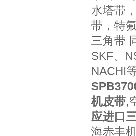
水塔带
带，特氟
三角带 
SKF、N
NACH
SPB3
机皮带
,
应进口三
海赤丰