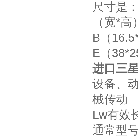
尺寸是：
（宽*高）
B（16.
E（38*2
进口三星
设备、
械传动
Lw有效长
通常型号