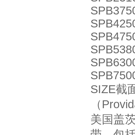
SPB375
SPB425
SPB475
SPB538
SPB630
SPB750
SIZE截
（Provid
美国盖
带，包