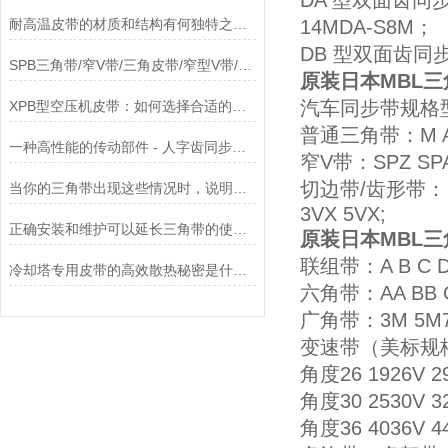
DA 型双面齿同步带规
耐高温皮带的材质和结构有何独特之处？
14MDA-S8M；
DB 型双面齿同步带规
SPB三角带/窄V带/三角皮带/窄型V带/窄型三角带
原装日本MBL三
汽车同步带规格型号R（
XPB型空压机皮带：如何选择合适的传动带？
普通三角带：M A B
一种高性能的传动部件 - 人字齿同步带使用全攻略
窄V带：SPZ SPA 
切边带/齿形带：（普
当你的三角带出现这些情况时，说明它已经基本失效了
3VX 5VX;
正确安装和维护可以延长三角带的使用寿命
原装日本MBL三
联组带：A B C D
冷却塔专用皮带的高效散热秘密是什么？
六角带：AA BB 
广角带：3M 5M
变速带（美标规格）：角
角度26 1926V 29
角度30 2530V 32
角度36 4036V 44