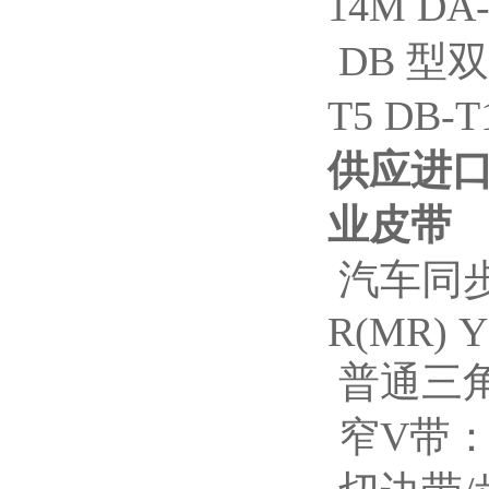
14M DA
DB 型双
T5 DB-T
供应进口
业皮带
汽车同
R(MR) Y
普通三角带
窄V带：SP