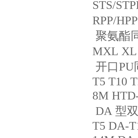
STS/STP
RPP/HP
聚氨酯
MXL XL 
开口PU
T5 T10 
8M HTD
DA 型双
T5 DA-T