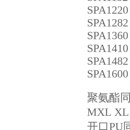
SPA1220
SPA1282
SPA1360
SPA1410
SPA1482
SPA1600
聚氨酯
MXL XL
开口
PU