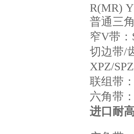
R(MR) Y
普通三
窄
V
带：
切边带
/
XPZ/SPZ
联组带
六角带
进口耐高