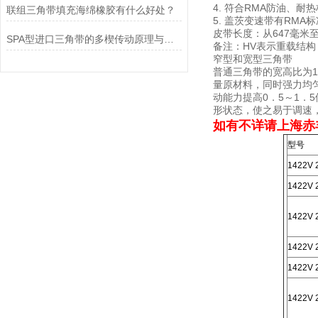
4. 符合RMA防油、耐
联组三角带填充海绵橡胶有什么好处？
5. 盖茨变速带有RMA
皮带长度：从647毫米至
SPA型进口三角带的多楔传动原理与紧凑空间驱动实践
备注：HV表示重载结构
窄型和宽型三角带
普通三角带的宽高比为1
量原材料，同时强力均匀
动能力提高0．5～1．
形状态，使之易于调速
如有不详请上海赤
型号
1422V 
1422V 
1422V 
1422V 
1422V 
1422V 