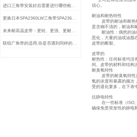
信心。
进口三角带安装好后需要进行哪些检查？
耐油和耐热特性
更换日本SPA2360LW三角带SPA2360LW皮带
皮带的耐油和耐热特性
是含糊不清的，耐油和
未来耐高温皮带：更轻、更强、更耐温？
耐油性：偶然的油或油
恶化，大量的油或油脂
联组广角带的适用,你是否遇到同样的问题
皮带的断裂。
皮带的
耐热性：任何标准均没有
间。皮带的材料和结构
耐臭氧特性
皮带的耐臭氧特性是一
氧的浓度和暴露的频次
受的退化要多，在下表
抗静电特性
在一些标准（ISO,
确保免受突发性的静电