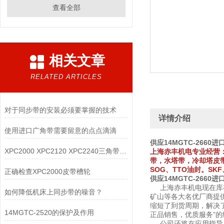
查看全部
相关文章
RELATED ARTICLES
对于同步带的安装必须要掌握的技术
详情介绍
使用进口广角带需要留意的点点滴滴
供应
14MGTC-2660
进
XPC2000 XPC2120 XPC2240三角带断裂问题
上海赤丰机电专业经营
带，水塔带，冷却塔皮
SOG、TTO油封。SKF
正确检查XPC2000皮带槽轮
供应
14MGTC-2660
进
上海赤丰机电现在库存
如何降低机床上同步带的噪音？
矿山等各大名优厂商提
缩短了到货周期，解决
14MGTC-2520的保护及作用
正品销售，优质服务”
公司还将在应用指导，