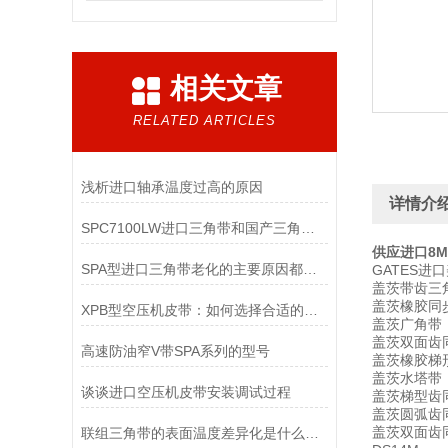
相关文章
RELATED ARTICLES
浅析进口轴承温度过高的原因
详情介
SPC7100LW进口三角带和国产三角带区别
供应进口8MG
SPA型进口三角带老化的主要原因都有哪些呢？
GATES进
盖茨带齿三角
盖茨橡胶同步
XPB型空压机皮带：如何选择合适的传动带？
盖茨广角带：
盖茨双面齿同
高速防油窄V带SPA系列的型号
盖茨橡胶梯形
盖茨水塔带：1
谈谈进口空压机皮带安装调试过程
盖茨梯型齿同
盖茨圆弧齿同
盖茨双面齿同步
联组三角带的表面温度差异化是什么原因？