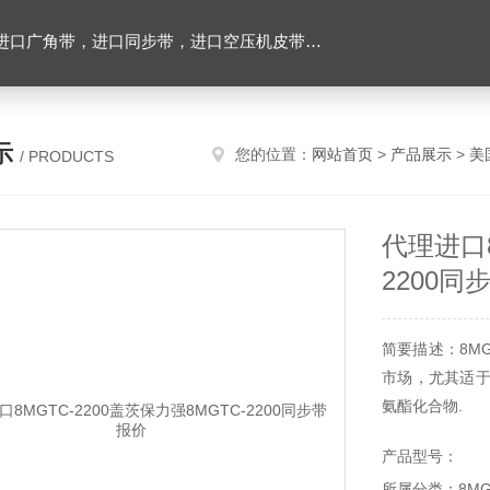
，进口空压机皮带，带齿三角带，特氟龙高温布，进口轴承油封及电子仪器
示
您的位置：
网站首页
>
产品展示
>
美
/ PRODUCTS
代理进口8
2200同
简要描述：8M
市场，尤其适于
氨酯化合物.
产品型号：
所属分类：8M