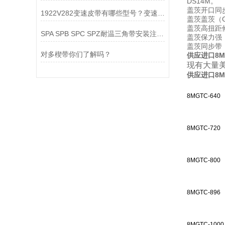
DS14M。
盖茨开口同步带
1922V282变速皮带有哪些型号？变速带特点是什么?
盖茨盖茨（G
盖茨高扭距修
SPA SPB SPC SPZ耐温三角带安装注意事项
盖茨保力强（P
盖茨同步带：
对多楔带你们了解吗？
供应进口8MG
现有大量美
供应进口8MG
8MGTC-640
8MGTC-720
8MGTC-800
8MGTC-896
8MGTC-1000