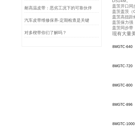
DS14M。
盖茨开口同步带
耐高温皮带：恶劣工况下的可靠伙伴
盖茨盖茨（G
盖茨高扭距修
汽车皮带维修保养-定期检查是关键
盖茨保力强（P
盖茨同步带：
对多楔带你们了解吗？
现有大量美
8MGTC-640
8MGTC-720
8MGTC-800
8MGTC-896
8MGTC-1000