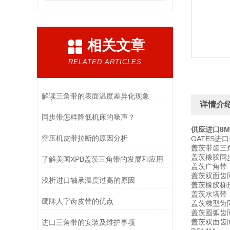
相关文章
RELATED ARTICLES
解读三角带的表面温度差异化现象
详情介
同步带怎样降低机床的噪声？
供应进口8MG
空压机皮带拉断的原因分析
GATES进
盖茨带齿三角
盖茨橡胶同步
了解美国XPB盖茨三角带的发展和应用
盖茨广角带：
盖茨双面齿同
浅析进口轴承温度过高的原因
盖茨橡胶梯形
盖茨水塔带：1
鹰牌人字齿皮带的优点
盖茨梯型齿同
盖茨圆弧齿同
盖茨双面齿同步
进口三角带的安装及维护事项