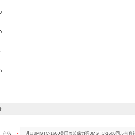
8
0
0
0
价
产品：