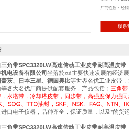
厂商性质：经销
联系
绍
三角带SPC3320LW高速传动工业皮带耐高温皮带
丰机电设备有限公司
坐落於zui主要快速发展的经济
国盖茨、日本三星、德国奥比
等世界名优工业皮带，
山等各大名优厂商提供配套
服务，
产品包括：
三角带
带，水塔带，冷却塔皮带，同步带，高强度保力强同
K、SOG、TTO油封
，
SKF、NSK、FAG、NTN、I
及进口电子仪器，
品种齐全，保证质量，
以及
*的
货
三角带SPC3320LW高速传动工业皮带耐高温皮带