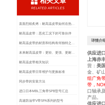
相关文章
RELATED ARTICLES
直面烈焰炙烤：耐高温皮带如何在热场中守住工业传输的生命线？
耐高温皮带：恶劣工况下的可靠伙伴
详情介
耐高温皮带的材质和结构有何独特之处？
供应进口
未来耐高温皮带：更轻、更强、更耐温？
上海赤
耐高温皮带相关知识
营
：
美
金、矿
耐高温皮带日常维护与更换标准
组广角
同步带的安装方法
带
，
NO
口轴承
进口日本MBL三角带SPB型号汇总
产品
。
高速防油窄V带SPA系列的型号
供应进口