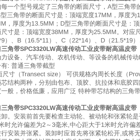
的每一个型号规定了三角带的断面尺寸，A型三角带的
B型三角带的断面尺寸是：顶端宽度17MM，厚度为1
MM，厚度为13.5MM；D型三角带的断面尺寸是：顶
尺寸是：顶端宽度38MM，厚度为25.5MM。对应尺
5*9）、B（16.5*11）、C（22*14）、D（21.5*19
三角带SPC3320LW高速传动工业皮带耐高温皮带
力设备、汽车传动、农机传动、等设备的机械传动Lw
有: 普通三角带截型
面尺寸（Transect size） 可供规格内周长长度（Provid
绳芯结构两种，分别由包布、顶胶、抗拉体和底胶四
度一般，价格低廉，应用广泛 特种带芯结构的三角
三角带SPC3320LW高速传动工业皮带耐高温皮带
装卸。安装前首先要检查主动轮、被动轮和张紧轮是
米时允许偏差为2～3毫米,中心距大于1米时允许偏
进行安装并张紧。装卸时应首先将张紧轮松开,或将无