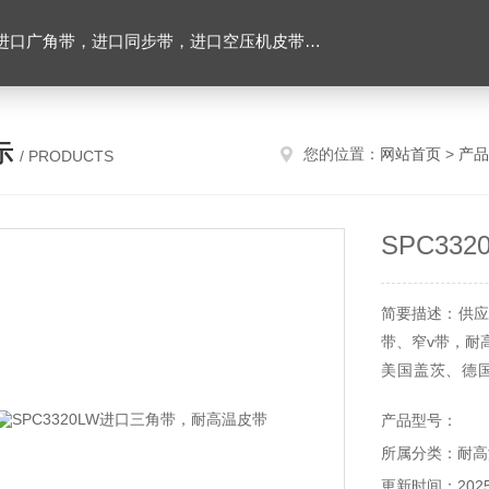
，进口空压机皮带，带齿三角带，特氟龙高温布，进口轴承油封及电子仪器
示
您的位置：
网站首页
>
产品
/ PRODUCTS
SPC3
简要描述：供应
带、窄v带，耐
美国盖茨、德
带，同步带，广
产品型号：
所属分类：耐高
更新时间：2025-