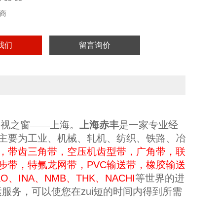
商
我们
留言询价
展视
之
窗——上海
。
上海赤丰
是一家专业
经
主要为工业、机械、轧机、纺织、铁路、冶
，带齿三角带，空压机齿型带，广角带，联
步带，特氟龙网带，PVC输送带，橡胶输送
KO、INA、NMB、THK、NACHI
等世界的进
运
服务，可以使您在zui短的时间内得到所需