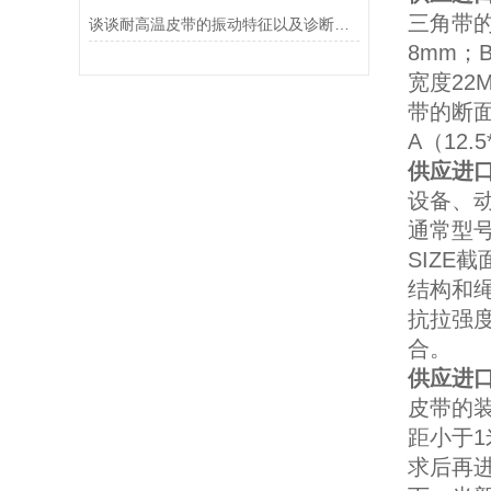
三角带
谈谈耐高温皮带的振动特征以及诊断的方法
8mm；
宽度22
带的断面
A（12.
供应进口
设备、动
通常型号
SIZE截
结构和
抗拉强
合。
供应进口
皮带的
距小于1
求后再