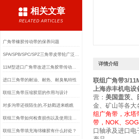
相关文章
RELATED ARTICLES
广角带橡胶传动带的保养问题
SPA/SPB/SPC/SPZ三角带皮带轮广泛应用于机械传动领域
详情介绍
11M型进口广角带改进三角胶带传动能力不足
联组广角带3/11M16
进口三角带的耐油、耐热、耐臭氧特性
上海赤丰机电设
联组三角带压缩胶层的作用与设计
营
：
美国盖茨、
金、矿山等各大
对多沟带还很陌生的,不妨戳进来瞧瞧
组广角带，水塔
联组三角带如何检查损伤以及使用注意事项
带
，
NOK、SO
口轴承
及进口电
联组三角带填充海绵橡胶有什么好处？